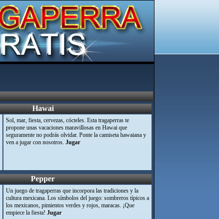
Hawai
Sol, mar, fiesta, cervezas, cócteles. Esta tragaperras te
propone unas vacaciones maravillosas en Hawai que
seguramente no podrás olvidar. Ponte la camiseta hawaiana y
ven a jugar con nosotros.
Jugar
Pepper
Un juego de tragaperras que incorpora las tradiciones y la
cultura mexicana. Los símbolos del juego: sombreros típicos a
los mexicanos, pimientos verdes y rojos, maracas. ¡Que
empiece la fiesta!
Jugar