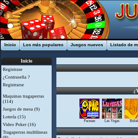
Inicio
Los más populares
Juegos nuevos
Listado de 
Inicio
Registrase
¿Contraseña ?
Registrarse
¿Y
Maquinas tragaperras
(114)
Juegos de mesa (9)
Lotería (15)
Pacman
Las Vegas
Búfal
Video Poker (16)
Tragaperras multilineas
(8)