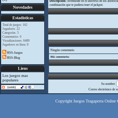
Descripción:
Aventúrate en el universo de los aristócr
combinación que te pudiera traer el jackpot.
Novedades
Estadísticas
Total de juegos: 162
Jugadores: 22
Categorías: 5
Comentarios: 0
Visualizaciones: 6489
Jugadores en línea: 0
Ningún comentario
RSS-Juegos
Más comentarios
RSS-Blog
Liens
Los juegos mas
populares
Su nombre:
Correo electrónico de 
Copyright Juegos Tragaperra Online 